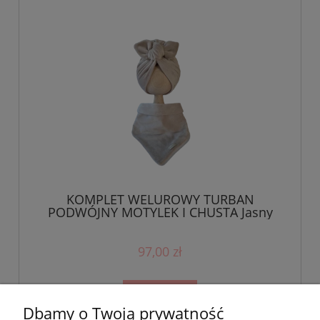
KOMPLET WELUROWY TURBAN
PODWÓJNY MOTYLEK I CHUSTA Jasny
Beż
97,00 zł
do koszyka
Dbamy o Twoją prywatność