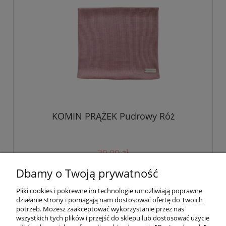
KOMIN PRĄŻEK Pudrowy Róż
39,00 zł
Dbamy o Twoją prywatność
do koszyka
Pliki cookies i pokrewne im technologie umożliwiają poprawne
działanie strony i pomagają nam dostosować ofertę do Twoich
potrzeb. Możesz zaakceptować wykorzystanie przez nas
wszystkich tych plików i przejść do sklepu lub dostosować użycie
Pomoc