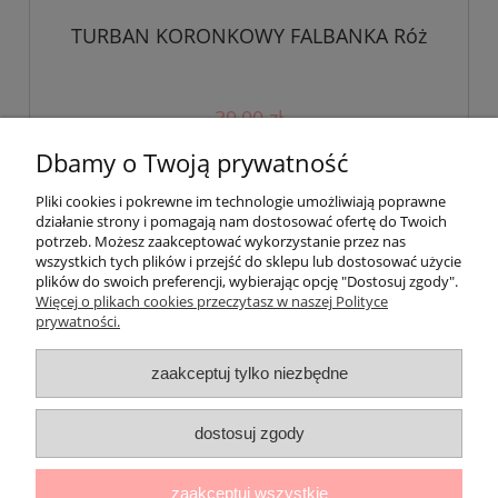
TURBAN KORONKOWY FALBANKA Róż
39,00 zł
Dbamy o Twoją prywatność
do koszyka
Pliki cookies i pokrewne im technologie umożliwiają poprawne
działanie strony i pomagają nam dostosować ofertę do Twoich
potrzeb. Możesz zaakceptować wykorzystanie przez nas
wszystkich tych plików i przejść do sklepu lub dostosować użycie
Pomoc
plików do swoich preferencji, wybierając opcję "Dostosuj zgody".
Więcej o plikach cookies przeczytasz w naszej Polityce
Moje konto
prywatności.
zaakceptuj tylko niezbędne
Płatności i dostawa
O nas
dostosuj zgody
zaakceptuj wszystkie